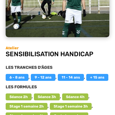
SENSIBILISATION HANDICAP
LES TRANCHES D’ÂGES
,
,
,
6 - 8 ans
9 - 12 ans
11 - 14 ans
+ 15 ans
LES FORMULES
,
,
,
Séance 2h
Séance 3h
Séance 4h
,
,
Stage 1 semaine 2h
Stage 1 semaine 3h