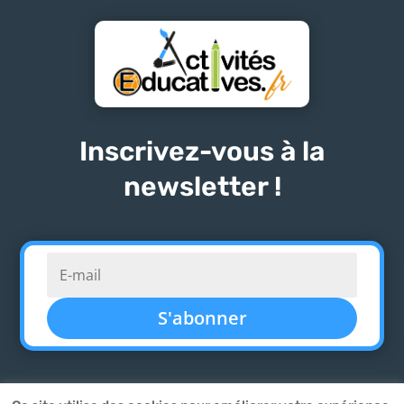
Inscrivez-vous à la
newsletter !
S'abonner
SPORTS
MANUELS
DESSINS