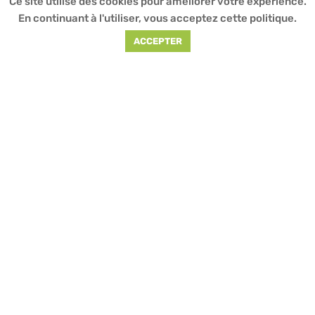
Ce site utilise des cookies pour améliorer votre expérience.
En continuant à l'utiliser, vous acceptez cette politique.
MUSICAL
MULTIMÉDIA
ACCEPTER
EXPRESSIONS
PRÉVENTIONS
CONTACT
Adresse
: 20 rue de Toul – 93200 Saint-Denis /
Téléphone
: 01 70 32 49 62
Nos horaires
: Du lundi au vendredi
de 10h00 à 18h00
Mentions
légales