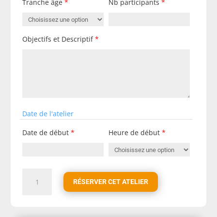
Tranche âge
*
Nb participants
*
Objectifs et Descriptif
*
Date de l'atelier
Date de début
*
Heure de début
*
quantité
RÉSERVER CET ATELIER
de
SENSIBILISATION
HANDICAP