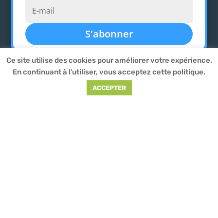
S'abonner
Ce site utilise des cookies pour améliorer votre expérience.
En continuant à l'utiliser, vous acceptez cette politique.
SPORTS
MANUELS
DESSINS
ACCEPTER
MUSICAL
MULTIMÉDIA
EXPRESSIONS
PRÉVENTIONS
CONTACT
Adresse
: 20 rue de Toul – 93200 Saint-Denis /