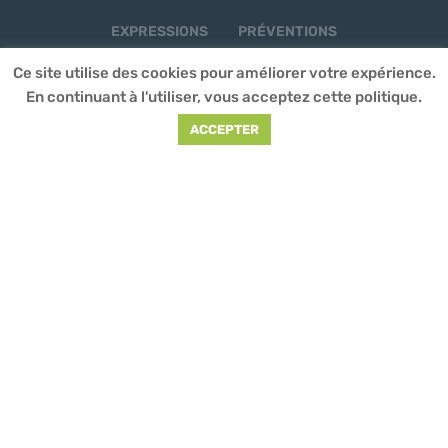
EXPRESSIONS
PRÉVENTIONS
Ce site utilise des cookies pour améliorer votre expérience.
En continuant à l'utiliser, vous acceptez cette politique.
CONTACT
ACCEPTER
Adresse
: 20 rue de Toul – 93200 Saint-Denis /
Téléphone
: 01 70 32 49 62
Nos horaires
: Du lundi au vendredi
de 10h00 à 18h00
Mentions
légales